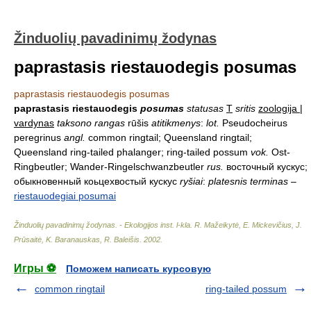
Žinduolių pavadinimų žodynas
paprastasis riestauodegis posumas
paprastasis riestauodegis posumas
paprastasis riestauodegis
posumas
statusas
T
sritis
zoologija |
vardynas
taksono rangas
rūšis
atitikmenys
:
lot.
Pseudocheirus
peregrinus
angl.
common ringtail; Queensland ringtail;
Queensland ring-tailed phalanger; ring-tailed possum
vok.
Ost-
Ringbeutler; Wander-Ringelschwanzbeutler
rus.
восточный кускус;
обыкновенный коьцехвостый кускус
ryšiai
:
platesnis terminas
–
riestauodegiai posumai
Žinduolių pavadinimų žodynas. - Ekologijos inst. l-kla
.
R. Mažeikytė, E. Mickevičius, J.
Prūsaitė, K. Baranauskas, R. Baleišis
.
2002
.
Игры ⚽
Поможем написать курсовую
common ringtail
ring-tailed possum