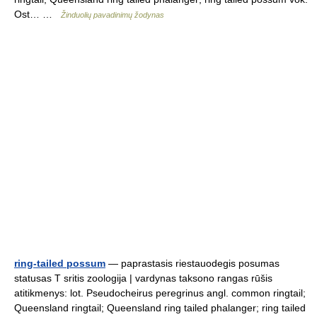
Ost… …
Žinduolių pavadinimų žodynas
ring-tailed possum
— paprastasis riestauodegis posumas
statusas T sritis zoologija | vardynas taksono rangas rūšis
atitikmenys: lot. Pseudocheirus peregrinus angl. common ringtail;
Queensland ringtail; Queensland ring tailed phalanger; ring tailed