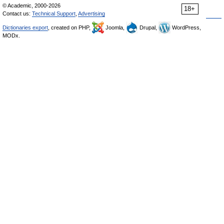
© Academic, 2000-2026
18+
Contact us:
Technical Support
,
Advertising
Dictionaries export
, created on PHP,
Joomla,
Drupal,
WordPress,
MODx.