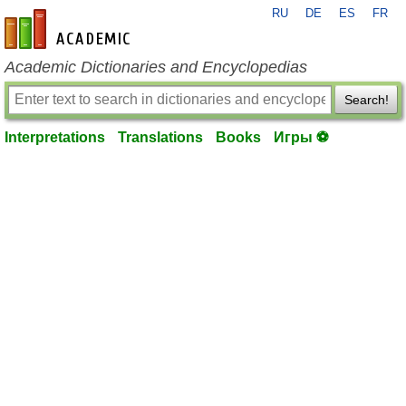
RU
DE
ES
FR
en-academic.com
Academic Dictionaries and Encyclopedias
Search!
Interpretations
Translations
Books
Игры ⚽