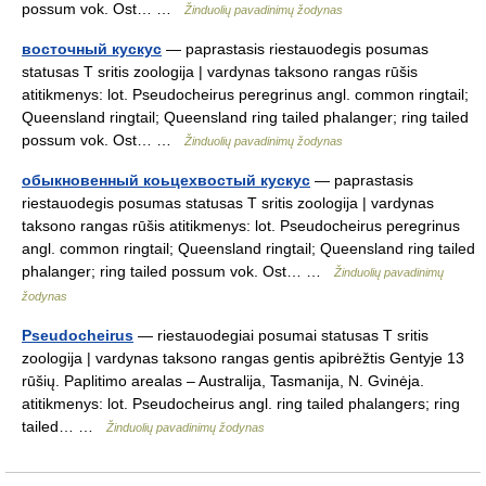
possum vok. Ost… …
Žinduolių pavadinimų žodynas
восточный кускус
— paprastasis riestauodegis posumas
statusas T sritis zoologija | vardynas taksono rangas rūšis
atitikmenys: lot. Pseudocheirus peregrinus angl. common ringtail;
Queensland ringtail; Queensland ring tailed phalanger; ring tailed
possum vok. Ost… …
Žinduolių pavadinimų žodynas
обыкновенный коьцехвостый кускус
— paprastasis
riestauodegis posumas statusas T sritis zoologija | vardynas
taksono rangas rūšis atitikmenys: lot. Pseudocheirus peregrinus
angl. common ringtail; Queensland ringtail; Queensland ring tailed
phalanger; ring tailed possum vok. Ost… …
Žinduolių pavadinimų
žodynas
Pseudocheirus
— riestauodegiai posumai statusas T sritis
zoologija | vardynas taksono rangas gentis apibrėžtis Gentyje 13
rūšių. Paplitimo arealas – Australija, Tasmanija, N. Gvinėja.
atitikmenys: lot. Pseudocheirus angl. ring tailed phalangers; ring
tailed… …
Žinduolių pavadinimų žodynas