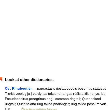
Look at other dictionaries:
Ost-Ringbeutler
— paprastasis riestauodegis posumas statusas
T sritis zoologija | vardynas taksono rangas rūšis atitikmenys: lot.
Pseudocheirus peregrinus angl. common ringtail; Queensland
ringtail; Queensland ring tailed phalanger; ring tailed possum vok.
Ost… …
Žinduolių pavadinimų žodynas